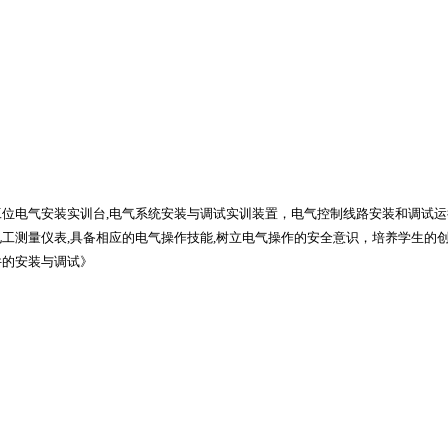
位电气安装实训台,电气系统安装与调试实训装置，电气控制线路安装和调试
工测量仪表,具备相应的电气操作技能,树立电气操作的安全意识，培养学生的
件的安装与调试》