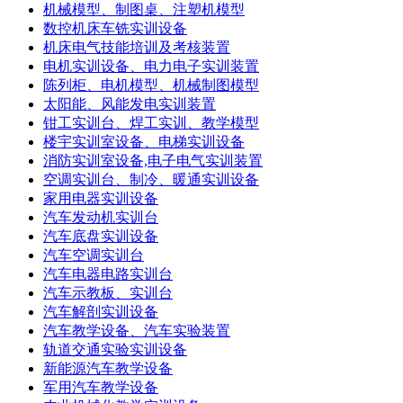
机械模型、制图桌、注塑机模型
数控机床车铣实训设备
机床电气技能培训及考核装置
电机实训设备、电力电子实训装置
陈列柜、电机模型、机械制图模型
太阳能、风能发电实训装置
钳工实训台、焊工实训、教学模型
楼宇实训室设备、电梯实训设备
消防实训室设备,电子电气实训装置
空调实训台、制冷、暖通实训设备
家用电器实训设备
汽车发动机实训台
汽车底盘实训设备
汽车空调实训台
汽车电器电路实训台
汽车示教板、实训台
汽车解剖实训设备
汽车教学设备、汽车实验装置
轨道交通实验实训设备
新能源汽车教学设备
军用汽车教学设备