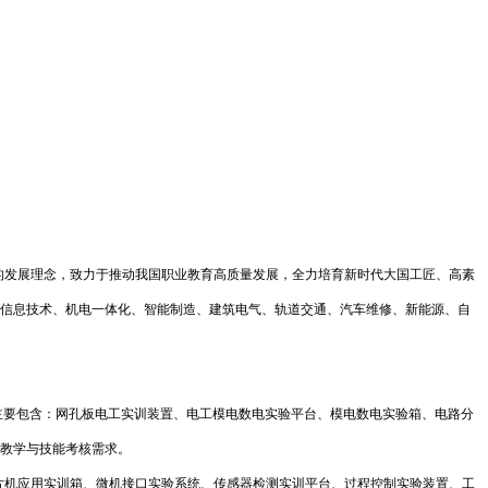
 的发展理念，致力于推动我国职业教育高质量发展，全力培育新时代大国工匠、高素
信息技术、机电一体化、智能制造、建筑电气、轨道交通、汽车维修、新能源、自
主要包含：网孔板电工实训装置、电工模电数电实验平台、模电数电实验箱、电路分
教学与技能考核需求。
单片机应用实训箱、微机接口实验系统、传感器检测实训平台、过程控制实验装置、工