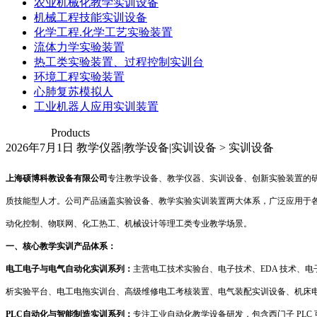
农业机械化教学实训设备
机械工程技能实训设备
化学工程.化学工艺实验装置
流体力学实验装置
热工类实验装置、过程控制实训台
环境工程实验装置
心肺复苏模拟人
工业机器人应用实训装置
推荐产品
Products
2026年7月1日 教学仪器|教学设备|实训设备
>
实训设备
上海硕博科教设备有限公司
专注教学设备、教学仪器、实训设备、创新实验装置的研
质技能型人才。公司产品涵盖实验设备、教学实验实训装置两大体系，广泛应用于
动化控制、物联网、化工热工、机械设计等理工类专业教学场景。
一、核心教学实训产品体系：
电工电子与电气自动化实训系列：
主营电工技术实验台、电子技术、EDA 技术、
析实验平台、电工电拖实训台、高级维修电工考核装置、电气装配实训设备、机床
PLC自动化与智能制造实训系列：
专注工业自动化教学设备研发，包含西门子 PL