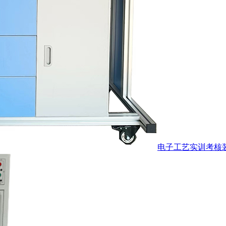
电子工艺实训考核