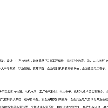
发、设计、生产与销售，始终秉承 "弘扬工匠精神、深耕职业教育、助力人才培养"
各大中专院校、职业院校、技师学院、企业培训机构及科研单位，全面覆盖电工电子、
电子产品装配与检测、电机拖动、工厂电气控制、电力电子、供配电技术等实训设备。
电气控制实训系统、楼宇自动化、安全用电实训装置等，全面满足电气自动化专业基础
C 可编程控制器实训装置、变频调速实训系统、伺服运动控制设备、单片机实训台、