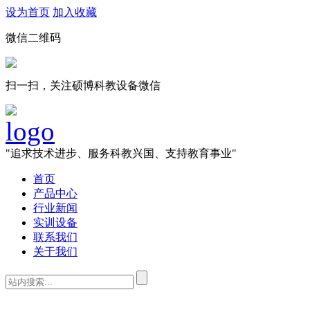
设为首页
加入收藏
微信二维码
扫一扫，关注硕博科教设备微信
"追求技术进步、服务科教兴国、支持教育事业"
首页
产品中心
行业新闻
实训设备
联系我们
关于我们