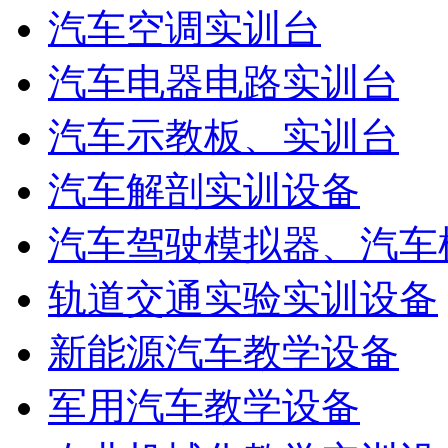
汽车空调实训台
汽车电器电路实训台
汽车示教板、实训台
汽车解剖实训设备
汽车驾驶模拟器、汽车
轨道交通实验实训设备
新能源汽车教学设备
军用汽车教学设备