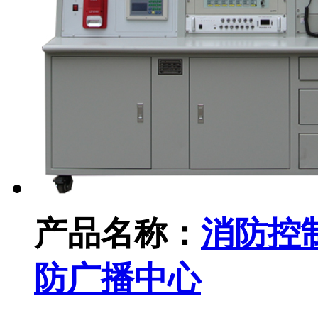
产品名称：
消防控
防广播中心