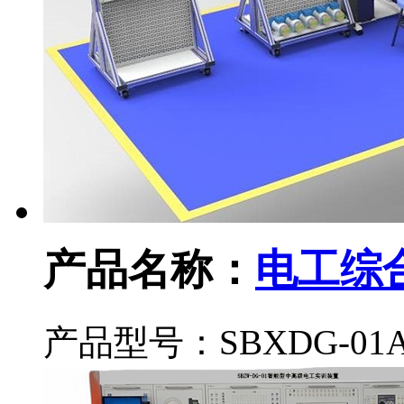
产品名称：
电工综
产品型号：SBXDG-01