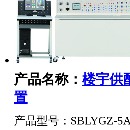
产品名称：
楼宇供
置
产品型号：SBLYGZ-5