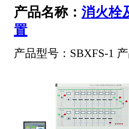
产品名称：
消火栓
置
产品型号：SBXFS-1
产