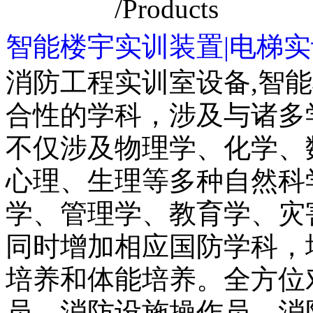
推荐产品
/Products
智能楼宇实训装置|电梯
消防工程实训室设备,智
合性的学科，涉及与诸多
不仅涉及物理学、化学、
心理、生理等多种自然科
学、管理学、教育学、灾
同时增加相应国防学科，
培养和体能培养。全方位
员、消防设施操作员、消