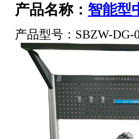
产品名称：
智能型
产品型号：SBZW-DG-0