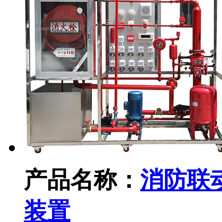
产品名称：
消防联
装置