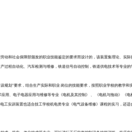
劳动和社会保障部颁发的职业技能鉴定的要求而设计的，该装置集理论、实际
生产过程自动化、汽车检测与维修，铁道信号自动控制，铁道供电技术等专业的
材建设规划”要求，结合生产实际和职业 岗位的技能要求，按照职业学校的教学
应用、电子电器应用与维修等专业《电机及其控制》 、 《电机与拖动》 《电
维修电工实训装置也适合技工学校机电类专业《电气设备维修》课程的实习，还