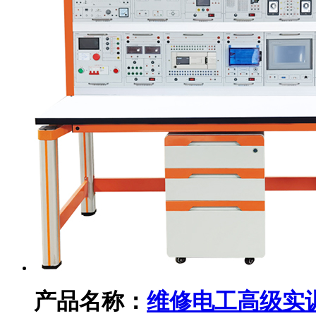
产品名称：
维修电工高级实