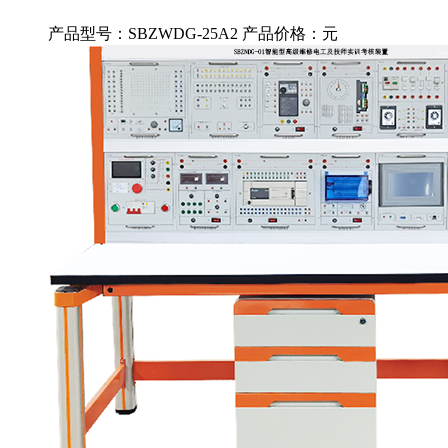
产品型号：SBZWDG-25A2
产品价格：
元