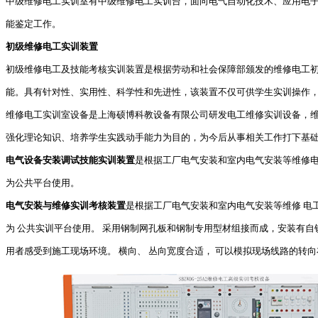
中级维修电工实训室有中级维修电工实训台，面向电气自动化技术、应用电子
能鉴定工作。
初级维修电工实训装置
初级维修电工及技能考核实训装置是根据劳动和社会保障部颁发的维修电工
能。具有针对性、实用性、科学性和先进性，该装置不仅可供学生实训操作
维修电工实训室设备是上海硕博科教设备有限公司研发电工维修实训设备，维
强化理论知识、培养学生实践动手能力为目的，为今后从事相关工作打下基
电气设备安装调试技能实训装置
是根据工厂电气安装和室内电气安装等维修
为公共平台使用。
电气安装与维修实训考核装置
是根据工厂电气安装和室内电气安装等维修 电
为 公共实训平台使用。 采用钢制网孔板和钢制专用型材组接而成，安装有
用者感受到施工现场环境。 横向、 丛向宽度合适， 可以模拟现场线路的转