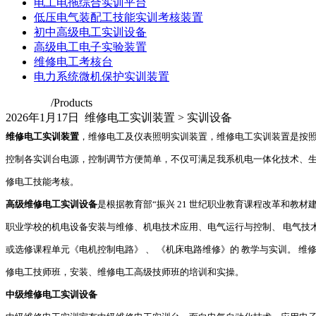
电工电拖综合实训平台
低压电气装配工技能实训考核装置
初中高级电工实训设备
高级电工电子实验装置
维修电工考核台
电力系统微机保护实训装置
推荐产品
/Products
2026年1月17日
维修电工实训装置
>
实训设备
维修电工实训装置
，维修电工及仪表照明实训装置，维修电工实训装置是按照
控制各实训台电源，控制调节方便简单，不仅可满足我系机电一体化技术、
修电工技能考核。
高级维修电工实训设备
是根据教育部“振兴 21 世纪职业教育课程改革和教
职业学校的机电设备安装与维修、机电技术应用、电气运行与控制、 电气技术
或选修课程单元《电机控制电路》 、 《机床电路维修》的 教学与实训。 
修电工技师班，安装、维修电工高级技师班的培训和实操。
中级维修电工实训设备