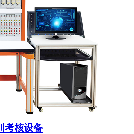
训考核设备