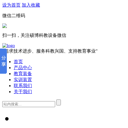
设为首页
加入收藏
微信二维码
扫一扫，关注硕博科教设备微信
"追求技术进步、服务科教兴国、支持教育事业"
首页
产品中心
教育装备
实训装置
联系我们
关于我们