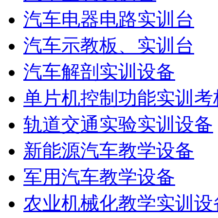
汽车电器电路实训台
汽车示教板、实训台
汽车解剖实训设备
单片机控制功能实训考
轨道交通实验实训设备
新能源汽车教学设备
军用汽车教学设备
农业机械化教学实训设