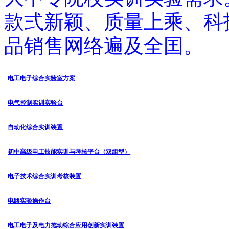
款弍新颖、质量上乘、科
品销售网络遍及全囯。
电工电子综合实验室方案
电气控制实训实验台
自动化综合实训装置
初中高级电工技能实训与考核平台（双组型）
电子技术综合实训考核装置
电路实验操作台
电工电子及电力拖动综合应用创新实训装置