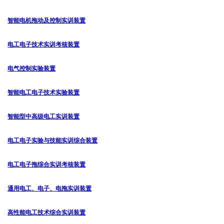
智能电机拖动及控制实训装置
电工电子技术实训考核装置
电气控制实验装置
智能电工电子技术实验装置
智能型中高级电工实训装置
电工电子实验与技能实训综合装置
电工电子拖综合实训考核装置
通用电工、电子、电拖实训装置
高性能电工技术综合实训装置