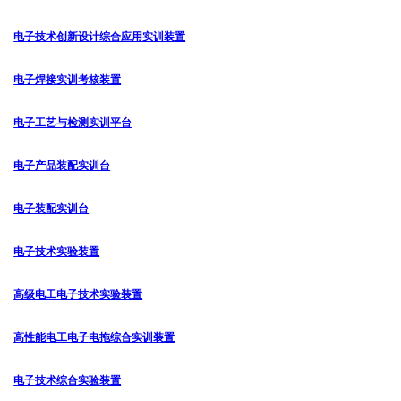
电子技术创新设计综合应用实训装置
电子焊接实训考核装置
电子工艺与检测实训平台
电子产品装配实训台
电子装配实训台
电子技术实验装置
高级电工电子技术实验装置
高性能电工电子电拖综合实训装置
电子技术综合实验装置