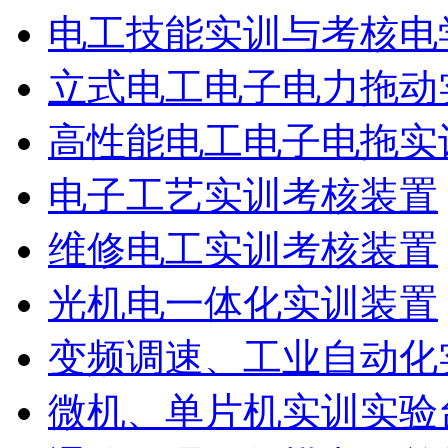
电工技能实训与考核电
立式电工电子电力拖动
高性能电工电子电拖实
电子工艺实训考核装置
维修电工实训考核装置
光机电一体化实训装置
变频调速、工业自动化
微机、单片机实训实验