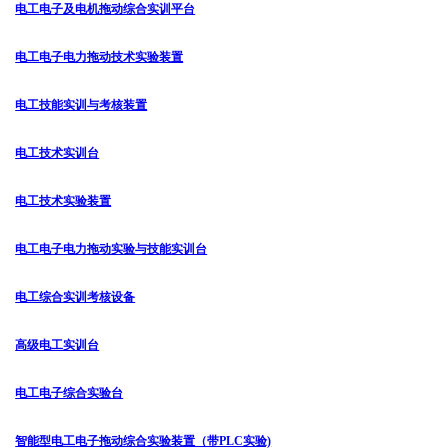
电工电子及电机拖动综合实训平台
电工电子电力拖动技术实验装置
电工技能实训与考核装置
电工技术实训台
电工技术实验装置
电工电子电力拖动实验与技能实训台
电工综合实训考核设备
高级电工实训台
电工电子综合实验台
智能型电工电子拖动综合实验装置（带PLC实验)