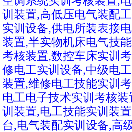
空调系统实训考核装置,
电
训装置
,高低压电气装配工
实训设备
,供电所装表接
装置,
半实物机床电气技能
考核装置,数控车床实训考
修电工实训设备,
中级电工
装置,
维修电工技能实训考
电工电子技术实训考核装
训装置,
电工技能实训装置
台,
电气装配实训设备
,高