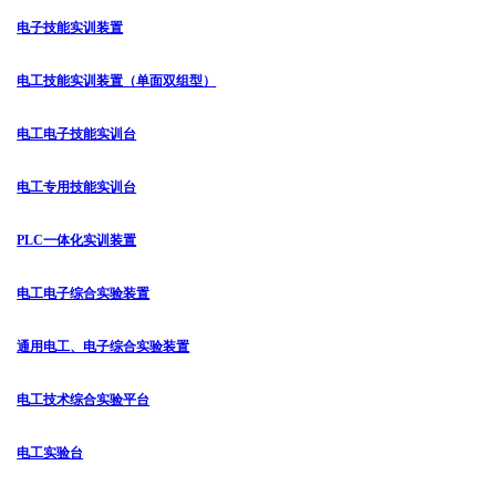
电子技能实训装置
电工技能实训装置（单面双组型）
电工电子技能实训台
电工专用技能实训台
PLC一体化实训装置
电工电子综合实验装置
通用电工、电子综合实验装置
电工技术综合实验平台
电工实验台