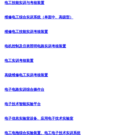
电工技能实训与考核装置
维修电工综合实训系统（单面中、高级型）
维修电工技能实训考核装置
电机控制及仪表照明电路实训考核装置
电工实训考核装置
高级维修电工实训考核装置
电子电路实训综合操作台
电子技术智能实验平台
电子信息实验室设备、应用电子技术实验室
电工电拖综合实验装置、电工电子技术实训系统